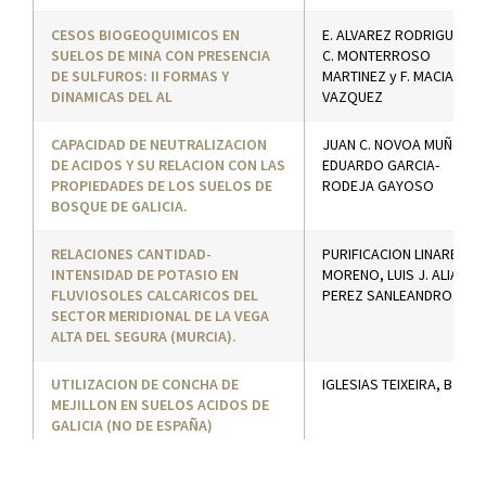
CESOS BIOGEOQUIMICOS EN
E. ALVAREZ RODRIGUEZ,
SUELOS DE MINA CON PRESENCIA
C. MONTERROSO
DE SULFUROS: II FORMAS Y
MARTINEZ y F. MACIAS
DINAMICAS DEL AL
VAZQUEZ
CAPACIDAD DE NEUTRALIZACION
JUAN C. NOVOA MUÑOZ;
DE ACIDOS Y SU RELACION CON LAS
EDUARDO GARCIA-
PROPIEDADES DE LOS SUELOS DE
RODEJA GAYOSO
BOSQUE DE GALICIA.
RELACIONES CANTIDAD-
PURIFICACION LINARES
INTENSIDAD DE POTASIO EN
MORENO, LUIS J. ALIAS
FLUVIOSOLES CALCARICOS DEL
PEREZ SANLEANDRO.
SECTOR MERIDIONAL DE LA VEGA
ALTA DEL SEGURA (MURCIA).
UTILIZACION DE CONCHA DE
IGLESIAS TEIXEIRA, B
MEJILLON EN SUELOS ACIDOS DE
GALICIA (NO DE ESPAÑA)
EFECTO DE LA ACIDIFICACION DE
MONTERO VILARIÑO; M.