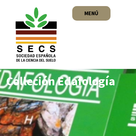
MENÚ
Colleción Edafología